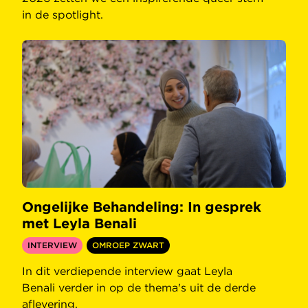
in de spotlight.
Ongelijke Behandeling: In gesprek
met Leyla Benali
INTERVIEW
OMROEP ZWART
In dit verdiepende interview gaat Leyla
Benali verder in op de thema's uit de derde
aflevering.