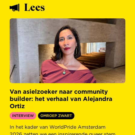
Lees
Van asielzoeker naar community
builder: het verhaal van Alejandra
Ortiz
INTERVIEW
OMROEP ZWART
In het kader van WorldPride Amsterdam
2026 zetten we een inspirerende queer stem