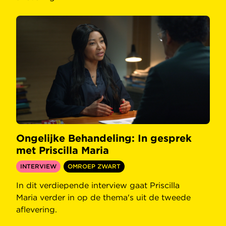
Ongelijke Behandeling: In gesprek
met Priscilla Maria
INTERVIEW
OMROEP ZWART
In dit verdiepende interview gaat Priscilla
Maria verder in op de thema's uit de tweede
aflevering.