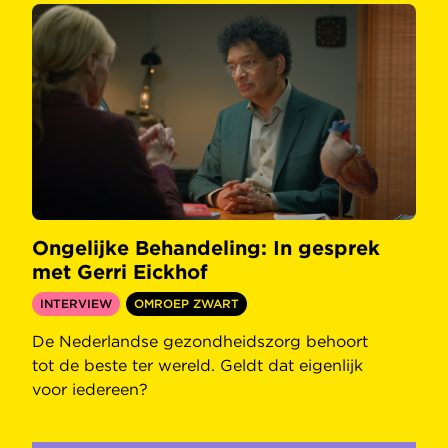
Ongelijke Behandeling: In gesprek
met Gerri Eickhof
INTERVIEW
OMROEP ZWART
De Nederlandse gezondheidszorg behoort
tot de beste ter wereld. Geldt dat eigenlijk
voor iedereen?