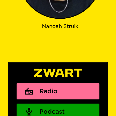
Nanoah Struik
Radio
Podcast