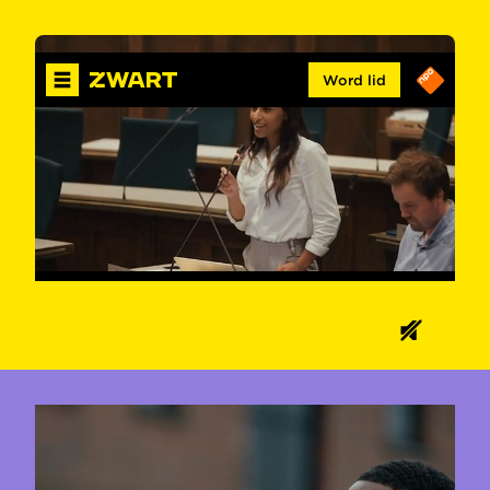
Word lid
00:29
01:33