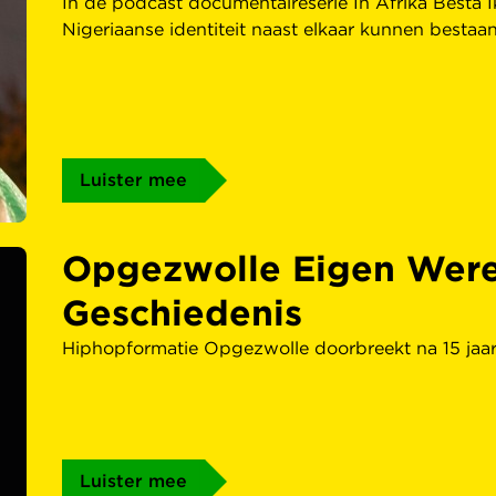
In de podcast documentaireserie In Afrika Besta 
Nigeriaanse identiteit naast elkaar kunnen bestaan
Luister mee
Opgezwolle Eigen Werel
Geschiedenis
Hiphopformatie Opgezwolle doorbreekt na 15 jaar 
Luister mee