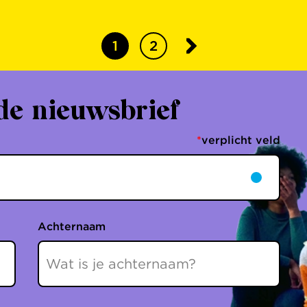
1
2
de nieuwsbrief
*
verplicht veld
Achternaam