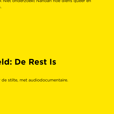
Ik Niet onderzoekt Nanoah hoe diens queer en
.
d: De Rest Is
de stilte, met audiodocumentaire.