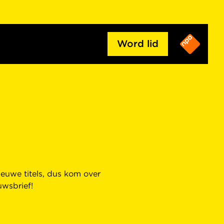
Word lid
euwe titels, dus kom over
uwsbrief!