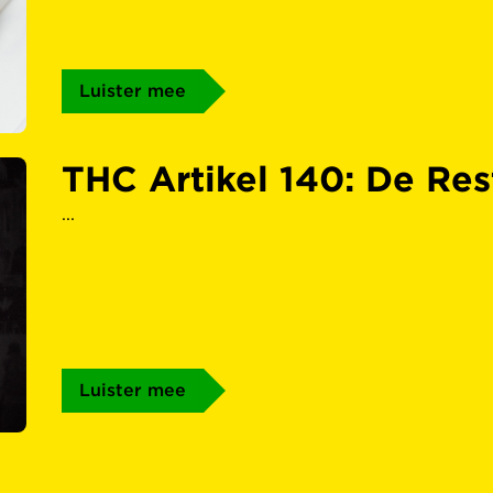
Luister mee
THC Artikel 140: De Res
...
Luister mee