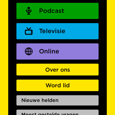
Podcast
Televisie
Online
Over ons
Word lid
Nieuwe helden
Meest gestelde vragen