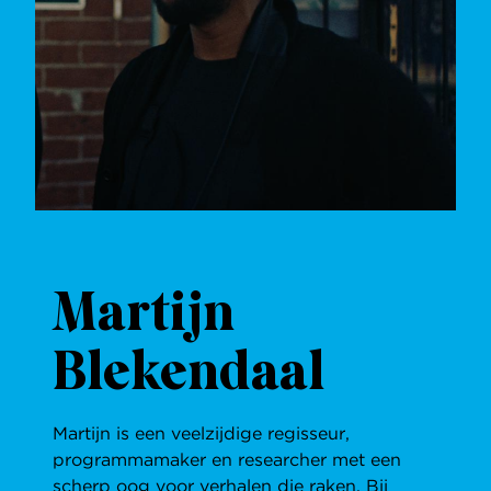
Martijn
Blekendaal
Martijn is een veelzijdige regisseur,
programmamaker en researcher met een
scherp oog voor verhalen die raken. Bij