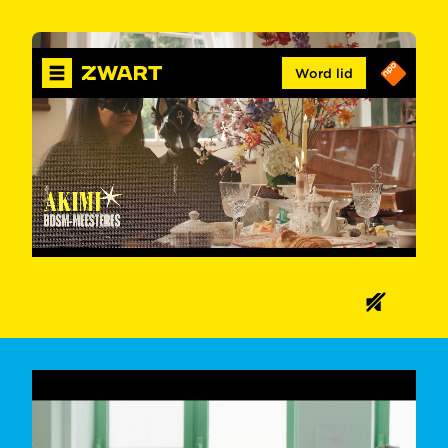
Word lid
00:21
01:37