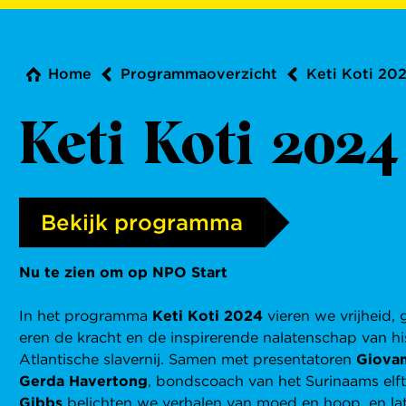
Home
Programmaoverzicht
Keti Koti 20
Keti Koti 2024
Bekijk programma
Nu te zien om op NPO Start
In het programma
Keti Koti 2024
vieren we vrijheid,
eren de kracht en de inspirerende nalatenschap van his
Atlantische slavernij. Samen met presentatoren
Giova
Gerda Havertong
, bondscoach van het Surinaams elf
Gibbs
belichten we verhalen van moed en hoop, en la