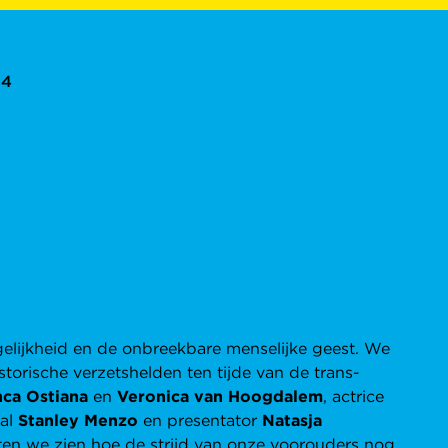
24
 gelijkheid en de onbreekbare menselijke geest. We
torische verzetshelden ten tijde van de trans-
nca Ostiana
en
Veronica van Hoogdalem
, actrice
tal
Stanley Menzo
en presentator
Natasja
ten we zien hoe de strijd van onze voorouders nog