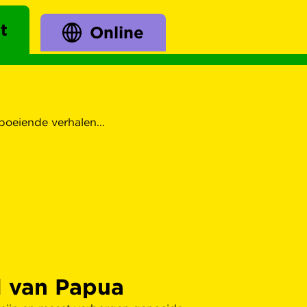
t
Online
boeiende verhalen...
l van Papua