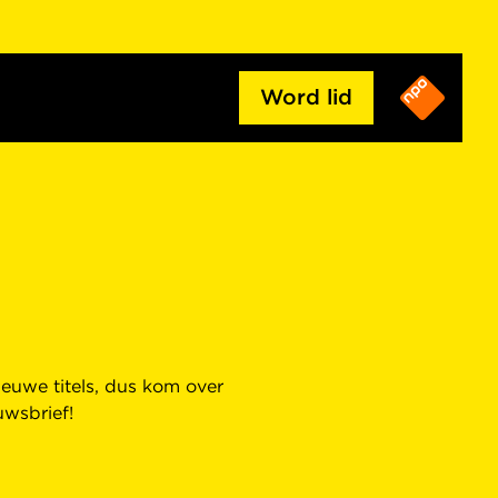
Word lid
euwe titels, dus kom over
uwsbrief!