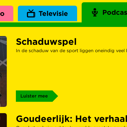
Podcas
io
Televisie
Schaduwspel
In de schaduw van de sport liggen oneindig veel 
Luister mee
Goudeerlijk: Het verhaa