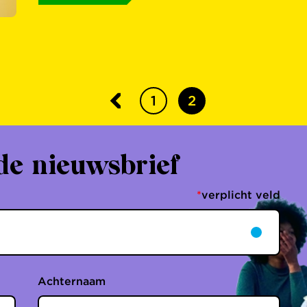
1
2
de nieuwsbrief
*
verplicht veld
Achternaam