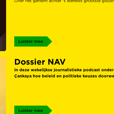
Over het geheim achter 's werelds grootste gou
Luister mee
Dossier NAV
In deze wekelijkse journalistieke podcast onde
Çankaya hoe beleid en politieke keuzes doorwe
Luister mee