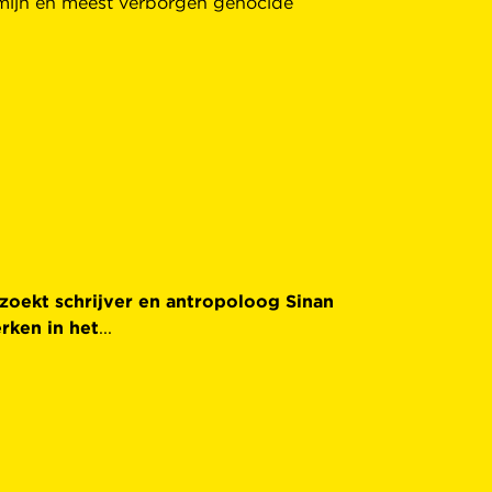
dmijn en meest verborgen genocide
rzoekt schrijver en antropoloog Sinan
rken in het
...