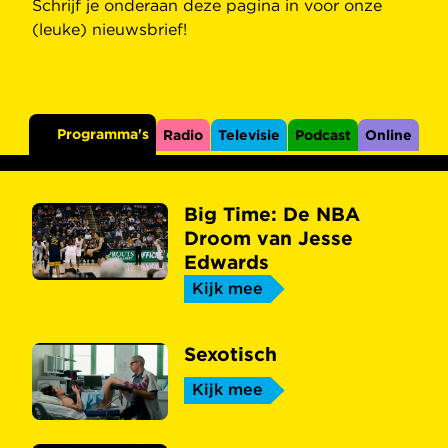
Schrijf je onderaan deze pagina in voor onze
(leuke) nieuwsbrief!
Programma's
Radio
Televisie
Podcast
Online
Big Time: De NBA
Droom van Jesse
Edwards
Kijk mee
Sexotisch
Kijk mee