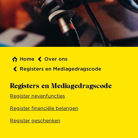
Home
Over ons
Registers en Mediagedragscode
Registers en Mediagedragscode
Register nevenfuncties
Register financiële belangen
Register geschenken