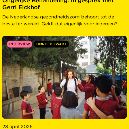
Ongelijke Behandeling: In gesprek met
Gerri Eickhof
De Nederlandse gezondheidszorg behoort tot de
beste ter wereld. Geldt dat eigenlijk voor iedereen?
INTERVIEW
OMROEP ZWART
28 april 2026