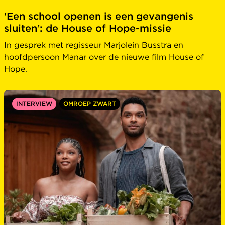
‘Een school openen is een gevangenis
sluiten’: de House of Hope-missie
In gesprek met regisseur Marjolein Busstra en
hoofdpersoon Manar over de nieuwe film House of
Hope.
INTERVIEW
OMROEP ZWART