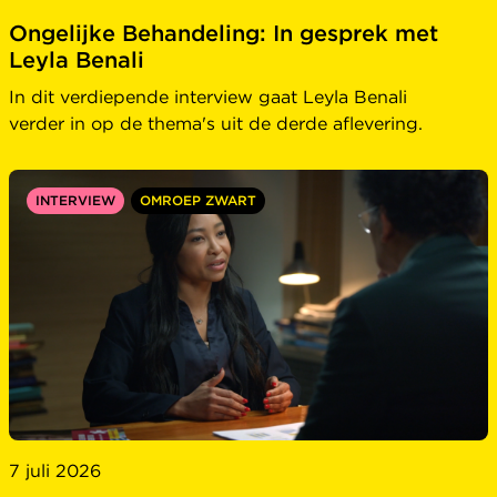
Ongelijke Behandeling: In gesprek met
Leyla Benali
In dit verdiepende interview gaat Leyla Benali
verder in op de thema's uit de derde aflevering.
INTERVIEW
OMROEP ZWART
7 juli 2026