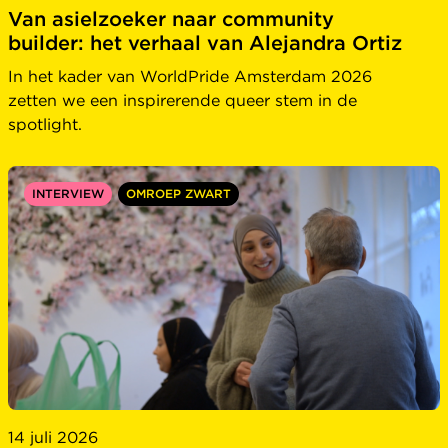
Van asielzoeker naar community
builder: het verhaal van Alejandra Ortiz
In het kader van WorldPride Amsterdam 2026
zetten we een inspirerende queer stem in de
spotlight.
INTERVIEW
OMROEP ZWART
14 juli 2026