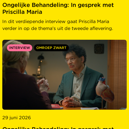
Ongelijke Behandeling: In gesprek met
Priscilla Maria
In dit verdiepende interview gaat Priscilla Maria
verder in op de thema's uit de tweede aflevering.
INTERVIEW
OMROEP ZWART
29 juni 2026