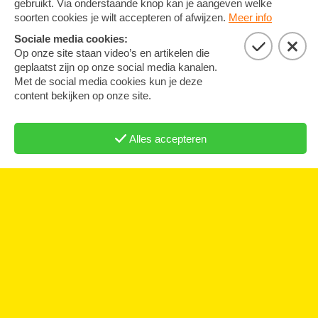
10 maart 2026
The Knife of Dawn: ‘Een man van kleur
met een pen was een bedreiging.’
In gesprek met regisseur Gavin-Viano over opera
The Knife of Dawn
INTERVIEW
OMROEP ZWART