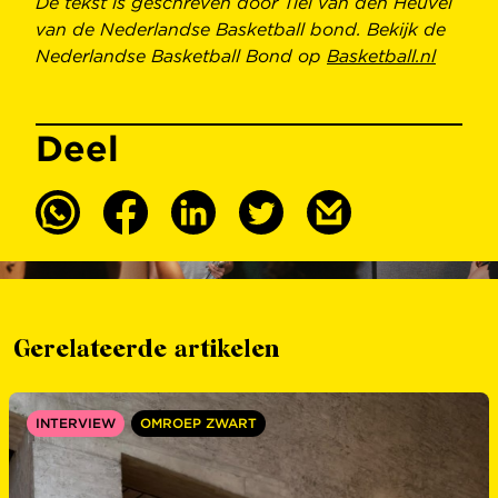
De tekst is geschreven door Tiel van den Heuvel
van de Nederlandse Basketball bond. Bekijk de
Nederlandse Basketball Bond op
Basketball.nl
Deel
Gerelateerde artikelen
INTERVIEW
OMROEP ZWART