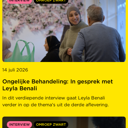
INTERVIEW
OMROEP ZWART
14 juli 2026
Ongelijke Behandeling: In gesprek met
Leyla Benali
In dit verdiepende interview gaat Leyla Benali
verder in op de thema's uit de derde aflevering.
INTERVIEW
OMROEP ZWART