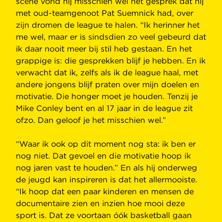
scene vond hij misschien wel het gesprek dat hij
met oud-teamgenoot Pat Suemnick had, over
zijn dromen de league te halen. “Ik herinner het
me wel, maar er is sindsdien zo veel gebeurd dat
ik daar nooit meer bij stil heb gestaan. En het
grappige is: die gesprekken blijf je hebben. En ik
verwacht dat ik, zelfs als ik de league haal, met
andere jongens blijf praten over mijn doelen en
motivatie. Die honger moet je houden. Tenzij je
Mike Conley bent en al 17 jaar in de league zit
ofzo. Dan geloof je het misschien wel.”
“Waar ik ook op dit moment nog sta: ik ben er
nog niet. Dat gevoel en die motivatie hoop ik
nog jaren vast te houden.” En als hij onderweg
de jeugd kan inspireren is dat het allermooiste.
“Ik hoop dat een paar kinderen en mensen de
documentaire zien en inzien hoe mooi deze
sport is. Dat ze voortaan óók basketball gaan