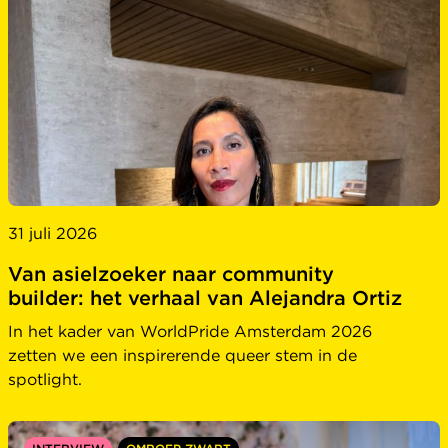
31 juli 2026
Van asielzoeker naar community
builder: het verhaal van Alejandra Ortiz
In het kader van WorldPride Amsterdam 2026
zetten we een inspirerende queer stem in de
spotlight.