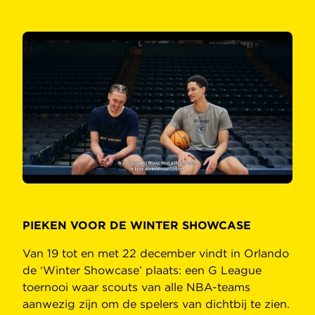
PIEKEN VOOR DE WINTER SHOWCASE
Van 19 tot en met 22 december vindt in Orlando
de ‘Winter Showcase’ plaats: een G League
toernooi waar scouts van alle NBA-teams
aanwezig zijn om de spelers van dichtbij te zien.