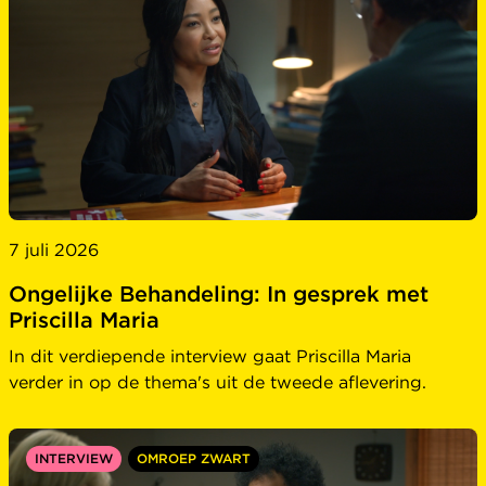
7 juli 2026
Ongelijke Behandeling: In gesprek met
Priscilla Maria
In dit verdiepende interview gaat Priscilla Maria
verder in op de thema's uit de tweede aflevering.
INTERVIEW
OMROEP ZWART