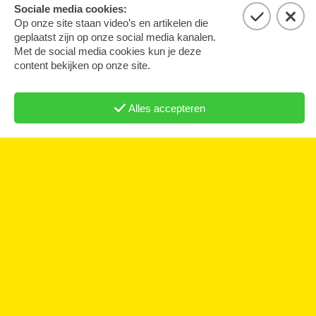
19 juni 2024
Van Westeros tot Regency
In steeds meer historische fictie zien we hoe
zwarte en witte personages ongeforceerd naast
elkaar…
COLUMN